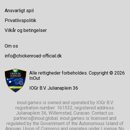
Ansvarligt spil
Privatlivspolitik
Vilkår og betingelser
Om os
info@chickenroad-official.dk
Alle rettigheder forbeholdes. Copyright ©
2026
InOut
IOGr B.V. Julianaplein 36
inout.games is owned and operated by IOGr B.V.
registration number: 161532, registered address:
Julianaplein 36, Willemstad, Curacao. Contact us:
partners@inout.global. inout.games is licensed and
regulated by the Government of the Autonomous Island of
Anjouan, Union of Comoros and operates under License No.