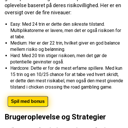
oplevelse baseret på deres risikovillighed. Her er en
oversigt over de fire niveauer:
Easy: Med 24 trin er dette den sikreste tilstand.
Multiplikatorerne er lavere, men det er også risikoen for
at tabe.
Medium: Her er der 22 trin, hvilket giver en god balance
mellem risiko og belønning.
Hard: Med 20 trin stiger risikoen, men det gør de
potentielle gevinster også.
Hardcore: Dette er for de mest erfarne spillere. Med kun
15 trin og en 10/25 chance for at tabe ved hvert skridt,
er dette den mest risikabel, men også den mest givende
tilstand i chicken crossing the road gambling game.
Spil med bonus
Brugeroplevelse og Strategier