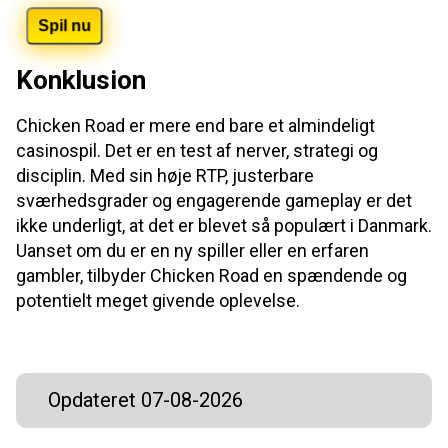
Spil nu
Konklusion
Chicken Road er mere end bare et almindeligt
casinospil. Det er en test af nerver, strategi og
disciplin. Med sin høje RTP, justerbare
sværhedsgrader og engagerende gameplay er det
ikke underligt, at det er blevet så populært i Danmark.
Uanset om du er en ny spiller eller en erfaren
gambler, tilbyder Chicken Road en spændende og
potentielt meget givende oplevelse.
Opdateret 07-08-2026