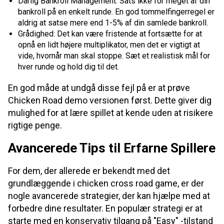
Dårlig Bankroll Management: Sats ikke for meget af din
bankroll på en enkelt runde. En god tommelfingerregel er
aldrig at satse mere end 1-5% af din samlede bankroll.
Grådighed: Det kan være fristende at fortsætte for at
opnå en lidt højere multiplikator, men det er vigtigt at
vide, hvornår man skal stoppe. Sæt et realistisk mål for
hver runde og hold dig til det.
En god måde at undgå disse fejl på er at prøve
Chicken Road demo versionen først. Dette giver dig
mulighed for at lære spillet at kende uden at risikere
rigtige penge.
Avancerede Tips til Erfarne Spillere
For dem, der allerede er bekendt med det
grundlæggende i chicken cross road game, er der
nogle avancerede strategier, der kan hjælpe med at
forbedre dine resultater. En populær strategi er at
starte med en konservativ tilgang på "Easy" -tilstand